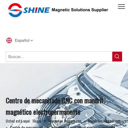
Español
Centro de mecanizado CNC con mandril
magnético electropermanente
Usted está aquí:
Hogar
»
Conjuntos magnéticos
»
Mandriles Magnéticos
»
Centro de mecanizado CNC con mandril magnético electropermanente