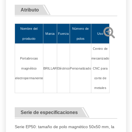
Atributo
Nombre del
Número de
Marca
Fuerza
Uso
producto
polos
Centro de
Portabrocas
mecanizado
magnético
BRILLAR
Eléctrico
Personalizado
CNC para
electropermanente
corte de
metales
Serie de especificaciones
Serie EP50: tamaño de polo magnético 50x50 mm, la