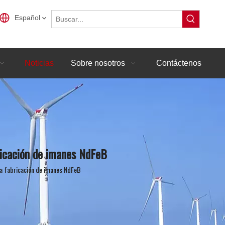
Español
Noticias
Sobre nosotros
Contáctenos
ricación de imanes NdFeB
la fabricación de imanes NdFeB