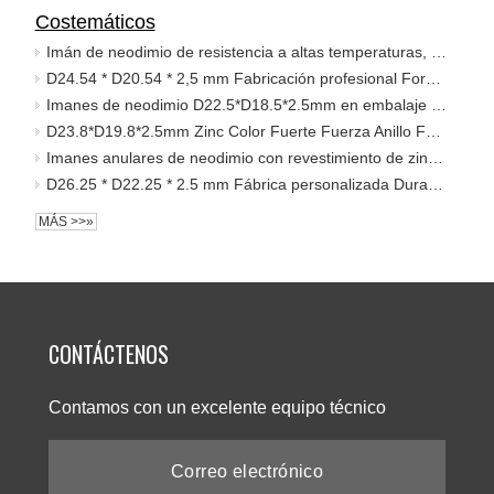
Costemáticos
Imán de neodimio de resistencia a altas temperaturas, grado N35 cubierto de zinc, embalaje Costestic, D24*D20*2mm
D24.54 * D20.54 * 2,5 mm Fabricación profesional Forma circular N35 Embalaje costimestic Imán de neodimio de tierras raras
Imanes de neodimio D22.5*D18.5*2.5mm en embalaje costimético
D23.8*D19.8*2.5mm Zinc Color Fuerte Fuerza Anillo Forma NdFeB Imán en Empaquetado Costimestic
Imanes anulares de neodimio con revestimiento de zinc D23*D19*2 mm en embalaje costimético
D26.25 * D22.25 * 2.5 mm Fábrica personalizada Durable Resistente al desgaste Forma redonda Costimestic Embalaje Imán de neodimio permanente
MÁS >>»
CONTÁCTENOS
Contamos con un excelente equipo técnico