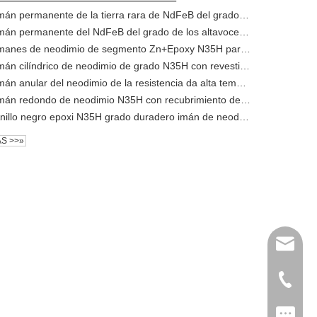
Imán permanente de la tierra rara de NdFeB del grado N40M del imán de los altavoces del galjanoplastia del cinc del anillo
Imán permanente del NdFeB del grado de los altavoces N40M del disco del galjanoplastia del cinc
Imanes de neodimio de segmento Zn+Epoxy N35H para altavoces
Imán cilíndrico de neodimio de grado N35H con revestimiento de epoxi negro de D25x10 mm en altavoces Lound
Imán anular del neodimio de la resistencia da alta temperatura del grado de la capa N38M del cinc en altavoces ruidosos
Imán redondo de neodimio N35H con recubrimiento de zinc D25x10mm en altavoces
Anillo negro epoxi N35H grado duradero imán de neodimio resistente al desgaste en altavoces
S >>»
sun@shi
+86-183
Tax: +8