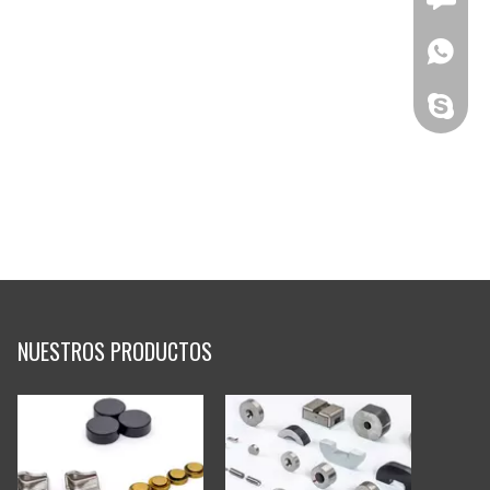
+86-183
siemens
NUESTROS PRODUCTOS