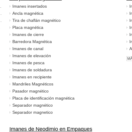
es accidentes cerebrovasculares, fuerzas y voltajes
Imanes insertados
ón de la copa de succión
Ancla magnética
egular de electromagnet industrial alienígena
Tira de chaflán magnético
de succión
Placa magnética
Imanes de cierre
Barredora Magnética
Imanes de canal
Imanes de elevación
MÁ
Imanes de pesca
Imanes de soldadura
Imanes en recipiente
Mandriles Magnéticos
Pasador magnético
Placa de identificación magnética
Separador magnético
Separador magnetico
Imanes de Neodimio en Empaques