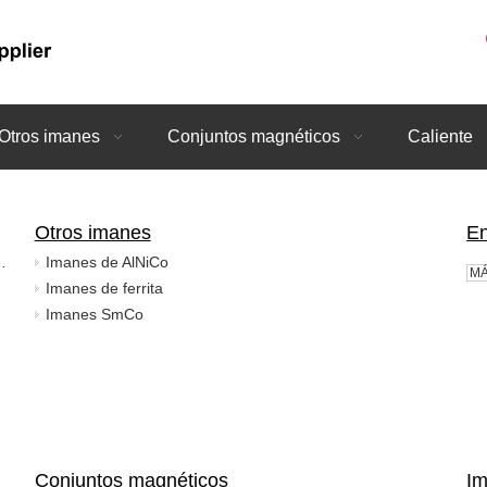
Otros imanes
Conjuntos magnéticos
Caliente
Otros imanes
En
es de aire acondicionado
Imanes de AlNiCo
MÁ
Imanes de ferrita
Imanes SmCo
Conjuntos magnéticos
Im