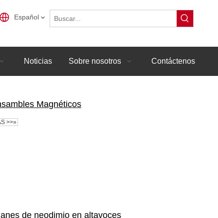
Español
Noticias
Sobre nosotros
Contáctenos
sambles Magnéticos
S >>»
anes de neodimio en altavoces